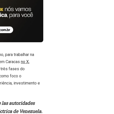
o, para trabalhar na
A em Caracas
no X
,
 três fases do
 como foco o
iência, investimento e
 las autoridades
éctrica de Venezuela.