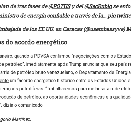
plan de tres fases de
@POTUS
y del
@SecRubio
se enfo
inistro de energía confiable a través de la…
pic.twit
mbajada de los EE.UU. en Caracas (@usembassyve)
M
os do acordo energético
janeiro, quando a PDVSA confirmou “negociações com os Estado
e petróleo”, imediatamente após Trump anunciar que seu país r
arris de petróleo bruto venezuelano, o Departamento de Energ
ente
um “acordo energético histórico entre os Estados Unidos e
operações petrolíferas. “Trabalharemos para melhorar a rede elétr
rodução de petróleo, as oportunidades econômicas e a qualidade
, dizia o comunicado.
gorio Martínez
.