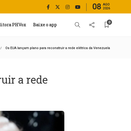
08
AGO
2026
0
ditora PHVox
Baixe o app
Os EUA lançam plano para reconstruir a rede elétrica da Venezuela
uir a rede