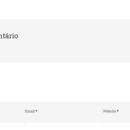
tário
Email
*
Website
*