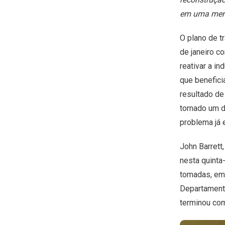
em uma mens
O plano de t
de janeiro c
reativar a in
que benefici
resultado de
tornado um d
problema já
John Barrett
nesta quinta
tomadas, em 
Departamento
terminou com