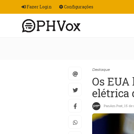
Fazer Login
Configurações
Destaque
Os EUA l
elétrica
PanAm Post
,
15 de