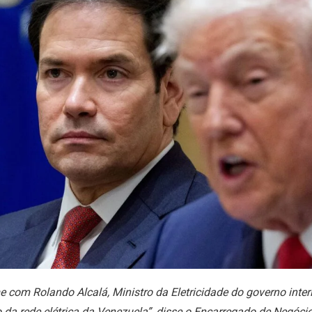
e com Rolando Alcalá, Ministro da Eletricidade do governo interi
 da rede elétrica da Venezuela”, disse o Encarregado de Negócio