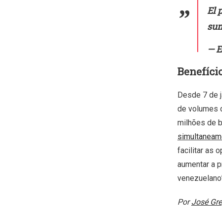
El 
sum
— E
Benefíci
Desde 7 de 
de volumes d
milhões de b
simultaneam
facilitar as 
aumentar a p
venezuelano”
Por
José Gre