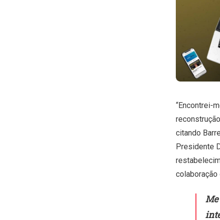
“Encontrei-m
reconstrução
citando Barr
Presidente D
restabelecim
colaboração 
Me 
int