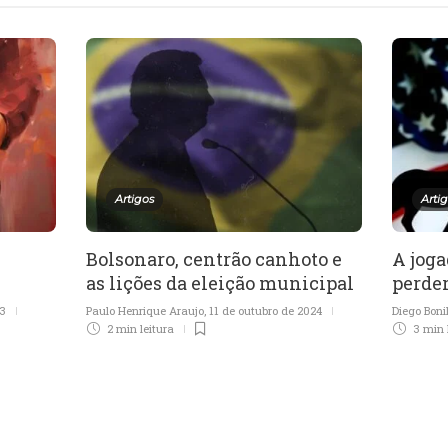
Artigos
Arti
Bolsonaro, centrão canhoto e
A jog
as lições da eleição municipal
perde
23
Paulo Henrique Araujo
,
11 de outubro de 2024
Diego Boni
2 min
leitura
3 min