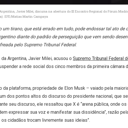
Argentina, Javier Milei, discursa na abertura do III Encontro Regional do Fórum Madrid
na). EFE/Matias Martin Campaya
um tirano, que está errado em tudo, pode endossar tal ato de o
rgentino diante do padrão de perseguição que vem sendo desen
freada pelo Supremo Tribunal Federal
.
 da Argentina, Javier Milei, acusou o
Supremo Tribunal Federal d
spender a rede social dos cinco membros da primeira câmara 
o da plataforma, propriedade de Elon Musk – vaiado pela maior
 um dos pontos altos do discurso do presidente nacional, que s
ante seu discurso, ele ressaltou que X é “arena pública, onde os
em expressar sua voz e manifestar sua dissidência”, razão pela
os cidadãos trocam livremente suas ideias”.