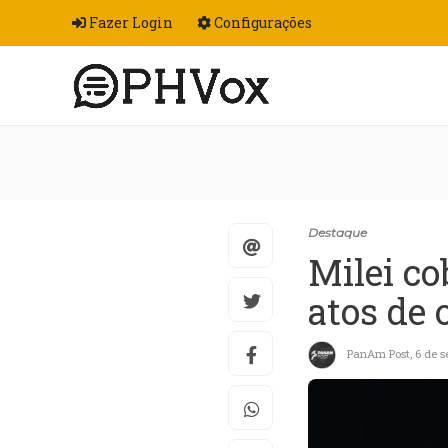
Fazer Login
Configurações
Destaque
Milei co
atos de 
PanAm Post
,
6 de 