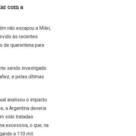
dar com a
ém não escapou a Milei,
devido às recentes
s de quarentena para
ente sendo investigado
ñez, e pelas últimas
qual analisou o impacto
, a Argentina deveria
m sido tratadas
a excessiva, o que, na
gando a 110 mil.