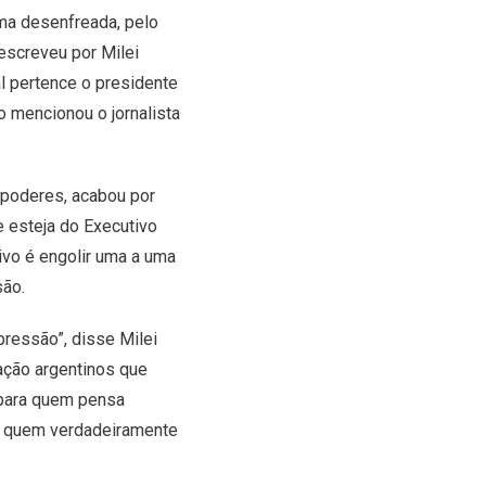
ma desenfreada, pelo
escreveu por Milei
al pertence o presidente
o mencionou o jornalista
s poderes, acabou por
e esteja do Executivo
tivo é engolir uma a uma
são.
pressão”, disse Milei
ação argentinos que
 para quem pensa
” quem verdadeiramente