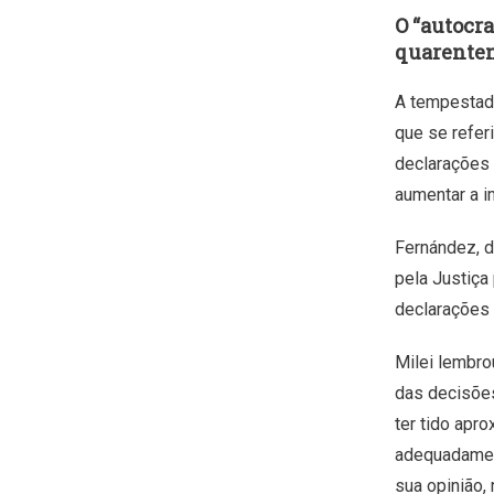
O “autocr
quarente
A tempestad
que se refer
declarações 
aumentar a 
Fernández, d
pela Justiça
declarações 
Milei lembro
das decisões
ter tido apr
adequadament
sua opinião,