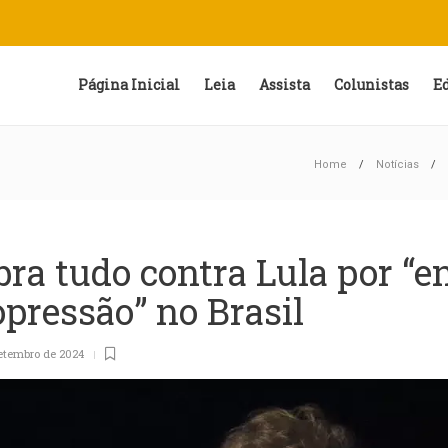
Página Inicial
Leia
Assista
Colunistas
E
Home
Notícias
bra tudo contra Lula por “e
opressão” no Brasil
setembro de 2024