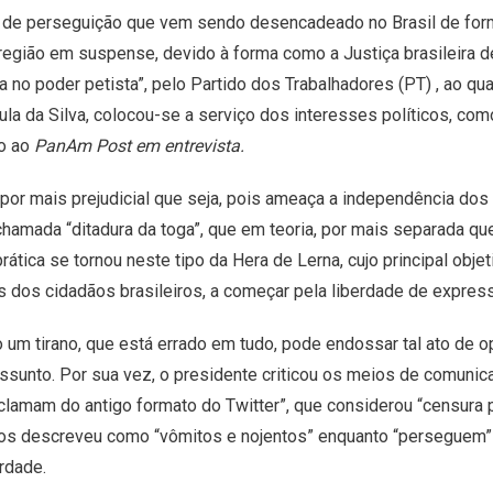
 de perseguição que vem sendo desencadeado no Brasil de for
 região em suspense, devido à forma como a Justiça brasileira d
a no poder petista”, pelo Partido dos Trabalhadores (PT) , ao qu
Lula da Silva, colocou-se a serviço dos interesses políticos, com
ro ao
PanAm Post em entrevista.
, por mais prejudicial que seja, pois ameaça a independência do
 chamada “ditadura da toga”, que em teoria, por mais separada qu
prática se tornou neste tipo da Hera de Lerna, cujo principal obje
s dos cidadãos brasileiros, a começar pela liberdade de expres
um tirano, que está errado em tudo, pode endossar tal ato de o
ssunto. Por sua vez, o presidente criticou os meios de comunic
clamam do antigo formato do Twitter”, que considerou “censura
e os descreveu como “vômitos e nojentos” enquanto “perseguem
rdade.