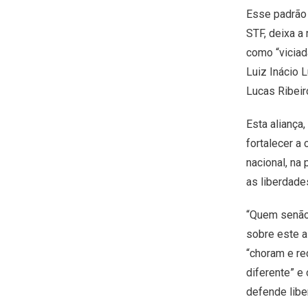
Esse padrão
STF, deixa a
como “viciad
Luiz Inácio 
Lucas Ribei
Esta aliança
fortalecer a
nacional, na 
as liberdade
“Quem senão 
sobre este a
“choram e re
diferente” 
defende libe