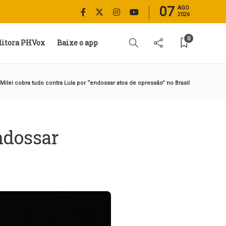
07
AGO
2026
0
ditora PHVox
Baixe o app
Milei cobra tudo contra Lula por “endossar atos de opressão” no Brasil
ndossar