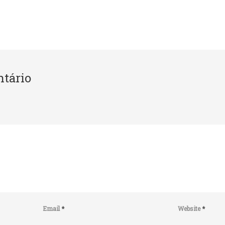
tário
Email
*
Website
*