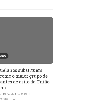
aque
Ambientalismo
uelanos substituem
A doutrinação ideológ
 como o maior grupo de
juventude e a modific
tantes de asilo da União
senso comum
eia
Heitor De Paola
,
15 de janeiro de 2024
12 min
leitura
st
,
15 de abril de 2025
leitura