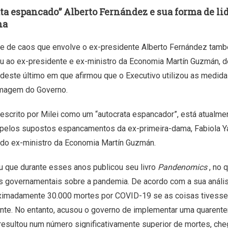
ata espancado” Alberto Fernández e sua forma de li
na
e de caos que envolve o ex-presidente Alberto Fernández tamb
iu ao ex-presidente e ex-ministro da Economia Martín Guzmán, 
deste último em que afirmou que o Executivo utilizou as medida
imagem do Governo.
escrito por Milei como um “autocrata espancador”, está atualm
 pelos supostos espancamentos da ex-primeira-dama, Fabiola Ya
do ex-ministro da Economia Martín Guzmán.
u que durante esses anos publicou seu livro
Pandenomics
, no 
 governamentais sobre a pandemia. De acordo com a sua análise
oximadamente 30.000 mortes por COVID-19 se as coisas tivesse
e. No entanto, acusou o governo de implementar uma quarenten
 resultou num número significativamente superior de mortes, che