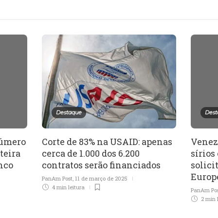
Destaque
Dest
número
Corte de 83% na USAID: apenas
Venez
teira
cerca de 1.000 dos 6.200
sírios
nco
contratos serão financiados
solici
Europ
PanAm Post
,
11 de março de 2025
4 min
leitura
PanAm Po
2 min