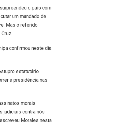
z, surpreendeu o país com
xecutar um mandado de
ve. Mas o referido
 Cruz.
hipa confirmou neste dia
stupro estatutário
rrer à presidência nas
assinatos morais
 judiciais contra nós
 escreveu Morales nesta