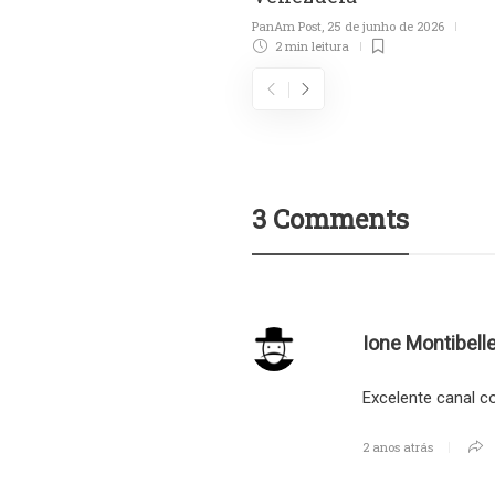
PanAm Post
,
25 de junho de 2026
2 min
leitura
3 Comments
Ione Montibelle
Excelente canal 
2 anos atrás