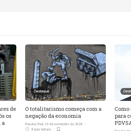
Destaque
Dest
ares de
O totalitarismo começa com a
Como 
ós os
negação da economia
para 
 a
PDVSA
PanAm Post
,
19 de novembro de 2024
8 min
leitura
PanAm Po