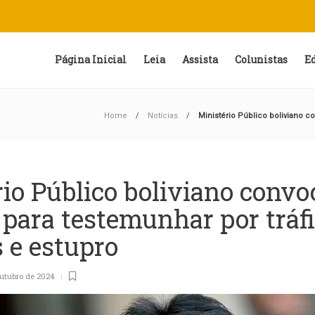
Página Inicial
Leia
Assista
Colunistas
E
Home
Notícias
Ministério Público boliviano c
io Público boliviano convo
para testemunhar por tráfi
 e estupro
utubro de 2024