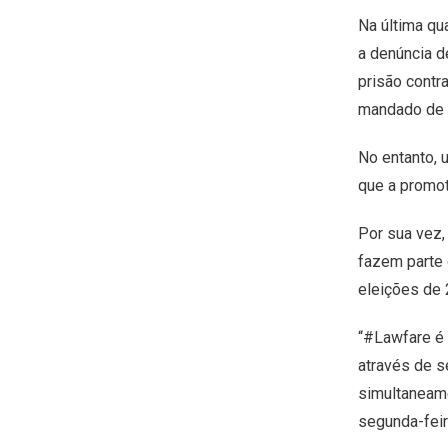
Na última qu
a denúncia d
prisão contr
mandado de p
No entanto, 
que a promot
Por sua vez,
fazem parte 
eleições de 
“#Lawfare é 
através de s
simultaneam
segunda-feir