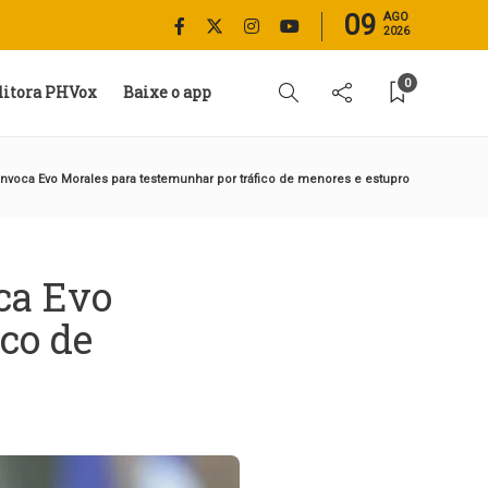
09
AGO
2026
0
ditora PHVox
Baixe o app
onvoca Evo Morales para testemunhar por tráfico de menores e estupro
ca Evo
co de