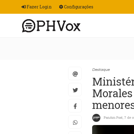
Fazer Login
Configurações
Destaque
Ministér
Morales 
menores
PanAm Post
,
7 de o