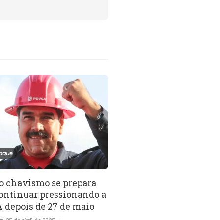
aque
Destaque
o chavismo se prepara
“A perseguição a jorna
continuar pressionando a
não cessou na Venezue
 depois de 27 de maio
alerta instituto
st
,
25 de abril de 2025
PanAm Post
,
5 de maio de 2026