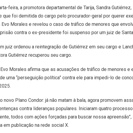
arta-feira, a promotora departamental de Tarija, Sandra Gutiérre
e que foi demitida do cargo pelo procurador-geral por querer e
a Evo Morales e revelou o caso de tráfico de menores que envol
risão contra o ex-presidente foi suspenso por um juiz de Santa
um juiz ordenou a reintegração de Gutiérrez em seu cargo e Lanc
ora Gutiérrez recuperou seu cargo.
 Evo Morales afirma que as acusações de tráfico de menores e e
de uma “perseguição política” contra ele para impedi-lo de conco
2025.
o novo Plano Condor: já não matam à bala, agora promovem ass
entenças contra lideranças populares. Iniciaram quatro processos
ente, todos com ações forçadas para buscar nossa apreensão”,
a em publicação na rede social X.