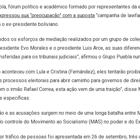
la, fórum político e acadêmico formado por representantes da es
xpressou sua “preocupação” com a suposta
“campanha de lawfar
a o ex-presidente boliviano.
odos os esforços de mediação realizados por um grupo de col
residente Evo Morales e o presidente Luis Arce, as suas difere
ansferidas para os tribunais judiciais”, afirmou o Grupo Puebla 
aconteceu com Lula e Cristina (Fernández), eles tentarão proibi
 processos eleitorais para abrir caminho para governos de dire
m o irmão Rafael Correa, esta ação vem de uma traição”, diss
 específicas.
ão e as acusações surgem no meio de uma longa batalha entre 
lo controle do Movimento ao Socialismo (MAS) no poder e do Exe
or tráfico de pessoas foi apresentada em 26 de setembro, três