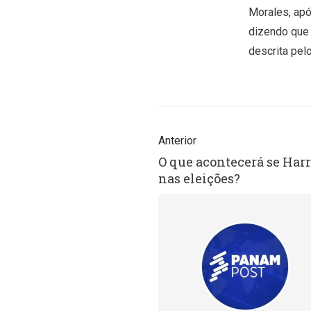
Morales, apó
dizendo que 
descrita pel
Anterior
O que acontecerá se Har
nas eleições?