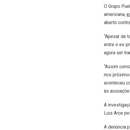
O Grupo Pueb
americana,
e
aberto contr
“Apesar de t
entre o ex-p
agora ser tr
“Assim como 
nos próximos
aconteceu co
às acusações
A investigaç
Luis Arce pe
A denúncia p