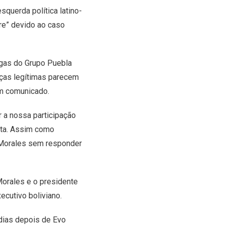
querda política latino-
e” devido ao caso
egas do Grupo Puebla
nças legítimas parecem
num comunicado.
r a nossa participação
ita. Assim como
e Morales sem responder
Morales e o presidente
cutivo boliviano.
 dias depois de Evo