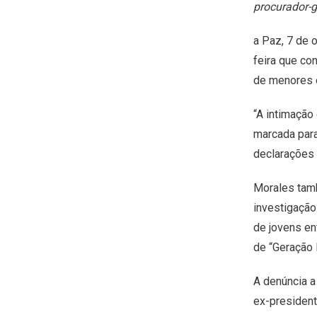
procurador-g
a Paz, 7 de 
feira que co
de menores e 
“A intimação 
marcada para
declarações à
Morales tamb
investigação
de jovens en
de “Geração 
A denúncia a
ex-president